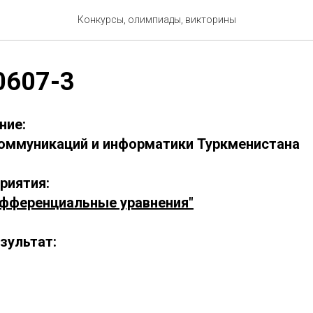
Конкурсы, олимпиады, викторины
0607-3
ние:
оммуникаций и информатики Туркменистана
риятия:
фференциальные уравнения"
зультат: