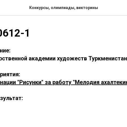
Конкурсы, олимпиады, викторины
0612-1
ние:
рственной академии художеств Туркмениста
риятия:
нации "Рисунки" за работу "Мелодия ахалтеки
зультат: