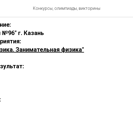
0929-1
Конкурсы, олимпиады, викторины
ние:
 №96" г. Казань
риятия:
зика. Занимательная физика"
зультат:
: