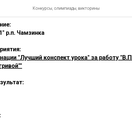
0511-1
Конкурсы, олимпиады, викторины
ние:
" р.п. Чамзинка
риятия:
нации "Лучший конспект урока" за работу "В.П
гривой""
зультат:
: