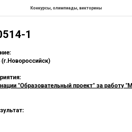
Конкурсы, олимпиады, викторины
0514-1
ние:
(г.Новороссийск)
риятия:
инации "Образовательный проект" за работу "
зультат: