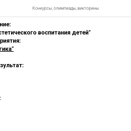
1214-3
Конкурсы, олимпиады, викторины
ние:
стетического воспитания детей"
риятия:
гика"
зультат:
: