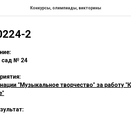
Конкурсы, олимпиады, викторины
0224-2
ние:
 сад № 24
риятия:
инации "Музыкальное творчество" за работу "
е"
зультат: