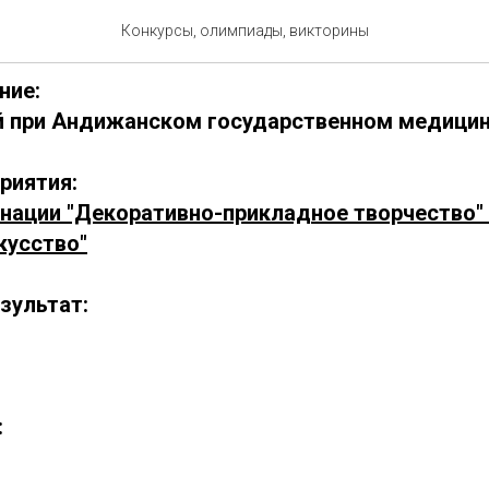
0304-2
Конкурсы, олимпиады, викторины
ние:
 при Андижанском государственном медицин
риятия:
инации "Декоративно-прикладное творчество" 
кусство"
зультат:
: