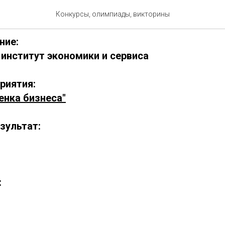
1217-2
Конкурсы, олимпиады, викторины
ние:
институт экономики и сервиса
риятия:
енка бизнеса"
зультат:
: