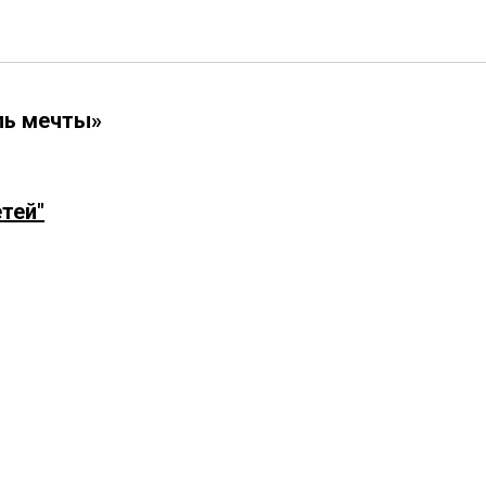
ль мечты»
етей"